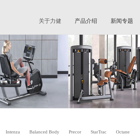
美国力健|力健|力健官网|Lifefitness|力健跑步机|力健器械|美国力健|Li
斯|Cybe
关于力健
产品介绍
新闻专题
Intenza
Balanced Body
Precor
StarTrac
Octane