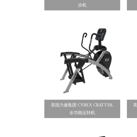
步机
美国力健集团 CYBEX CRATT50L
美
全功能运转机