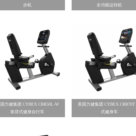
步机
全功能运转机
国力健集团 CYBEX CRR50L-W
美国力健集团 CYBEX CRR70T
靠背式健身自行车
式健身车