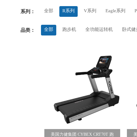
全部
R系列
V系列
Eagle系列
系列：
全部
跑步机
全功能运转机
卧式健
品类：
美国力健集团 CYBEX CRT70T 跑
美