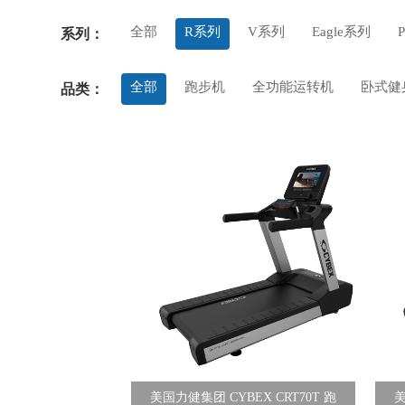
全部
R系列
V系列
Eagle系列
系列：
全部
跑步机
全功能运转机
卧式健
品类：
美国力健集团 CYBEX CRT70T 跑
美