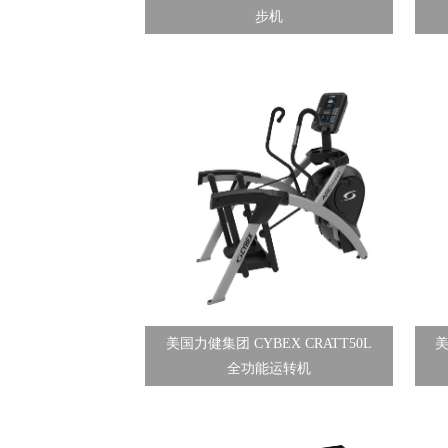
步机
美国力健集团 CYBEX CRATT50L
美
全功能运转机