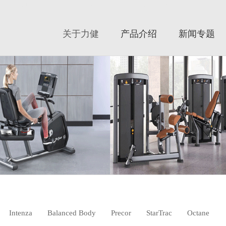
美国力健|力健|力健官网|Lifefitness|力健跑步机|力健器械|美国力健|Li
斯|Cybe
关于力健
产品介绍
新闻专题
Intenza
Balanced Body
Precor
StarTrac
Octane