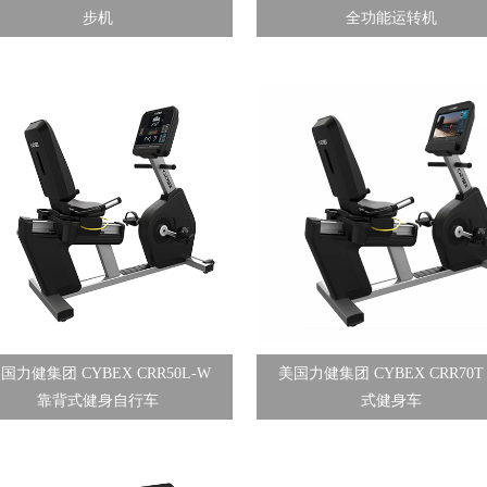
步机
全功能运转机
国力健集团 CYBEX CRR50L-W
美国力健集团 CYBEX CRR70T
靠背式健身自行车
式健身车